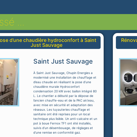
sé ...
ose d’une chaudière hydroconfort à Saint
Rénova
Just Sauvage
Saint Just Sauvage
À Saint Just Sauvage, Chupin Energies a
modernisé une installation de chauffage et
d’eau chaude en réalisant la pose d’une
chaudière murale Hydroconfort
condensation 20 kW avec ballon intégré 80
L. Le chantier a débuté par la dépose de
l’ancien chauffe-eau et de la PAC air/eau,
avec mise en sécurité et adaptation des
réseaux. Les tuyauteries chauffage et
sanitaire ont été reprises pour un local
technique plus lisible. Un anti-calcaire et un
pot à boue Fernox TF1 ont été installés,
suivis d’un désembouage, de réglages et
d’une remise en conformité gaz.