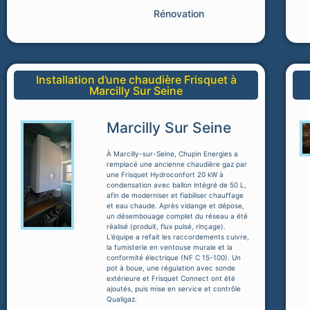
Rénovation
Installation d’une chaudière Frisquet à
Marcilly Sur Seine
Marcilly Sur Seine
À Marcilly-sur-Seine, Chupin Energies a
remplacé une ancienne chaudière gaz par
une Frisquet Hydroconfort 20 kW à
condensation avec ballon intégré de 50 L,
afin de moderniser et fiabiliser chauffage
et eau chaude. Après vidange et dépose,
un désembouage complet du réseau a été
réalisé (produit, flux pulsé, rinçage).
L’équipe a refait les raccordements cuivre,
la fumisterie en ventouse murale et la
conformité électrique (NF C 15-100). Un
pot à boue, une régulation avec sonde
extérieure et Frisquet Connect ont été
ajoutés, puis mise en service et contrôle
Qualigaz.