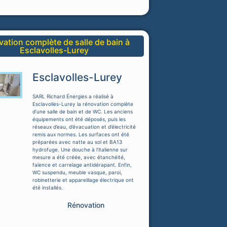
ation complète de salle de bain à
Esclavolles-Lurey
Esclavolles-Lurey
SARL Richard Énergies a réalisé à
Esclavolles-Lurey la rénovation complète
d’une salle de bain et de WC. Les anciens
équipements ont été déposés, puis les
réseaux d’eau, d’évacuation et d’électricité
remis aux normes. Les surfaces ont été
préparées avec natte au sol et BA13
hydrofuge. Une douche à l’italienne sur
mesure a été créée, avec étanchéité,
faïence et carrelage antidérapant. Enfin,
WC suspendu, meuble vasque, paroi,
robinetterie et appareillage électrique ont
été installés.
Rénovation