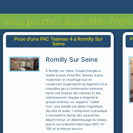
Vous pourriez aussi être intéres
Pose d’une PAC Teamao 4 à Romilly Sur
P
Seine
Romilly Sur Seine
À Romilly-sur-Seine, Chupin Energies a
réalisé la pose d’une PAC Teamao 4 pour
moderniser le chauffage tout en
conservant l’organisation du logement et la
chaudière gaz à condensation existante.
Après une analyse des volumes et des
cheminements, l’équipe a implanté le
groupe extérieur sur supports “rubber
foot”, puis installé une liaison frigorifique
discrète et isolée. L’intégration hydraulique
a nécessité la reprise des tuyauteries
départ/retour, un désembouage du réseau,
puis le raccordement électrique (NFC 15-
100) et la mise en service.