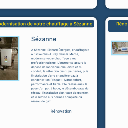
dernisation de votre chauffage à Sézanne
Rénov
Sézanne
À Sézanne, Richard Énergies, chauffagiste
à Esclavolles-Lurey dans la Marne,
modernise votre chauffage avec
professionnalisme. L’entreprise assure la
dépose de l’ancienne chaudière et du
conduit, la réfection des tuyauteries, puis
l’installation d’une chaudière gaz à
condensation Frisquet Hydroconfort,
performante et fiable. Elle réalise aussi la
pose d’un pot à boue, le désembouage du
réseau, l’installation d’un vase d’expansion
et la remise aux normes complète du
réseau de gaz.
Rénovation