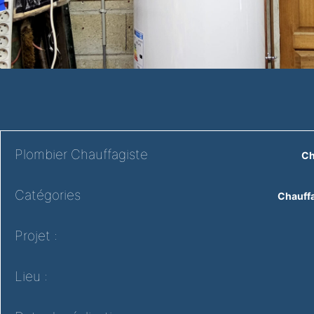
Plombier Chauffagiste
Ch
Catégories
Chauff
Projet :
Lieu :