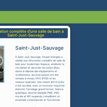
tion complète d’une salle de bain à
Saint-Just-Sauvage
Saint-Just-Sauvage
À Saint-Just-Sauvage, Chupin Energies a
réalisé une rénovation complète de salle de
bain pour moderniser l’espace, améliorer la
circulation et sécuriser les zones d’eau.
Après la dépose des équipements et
revêtements, les évacuations ont été
remises à niveau (PVC Ø100) et les
réseaux repensés. Une cloison BA13 hydro
a été recréée, avec un receveur maçonné
étanche. Carrelage grand format, faïence
graphique, douche équipée PMR, VMC
murale et WC suspendu complètent un
ensemble contemporain et fonctionnel.