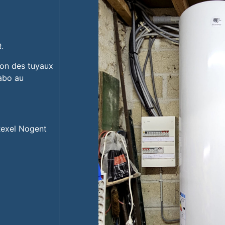
.
ion des tuyaux
vabo au
 Rexel Nogent