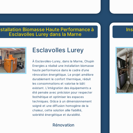
nstallation Biomasse Haute Performance à
In
Esclavolles Lurey dans la Marne
Esclavolles Lurey
À Esclavolles-Lurey, dans la Marne, Chupin
Energies a réalisé une installation biomasse
haute performance dans le cadre d’une
rénovation énergétique. Le projet améliore
durablement le confort thermique, réduit
les consommations et valorise le bâti
existant. L’intégration des équipements a
été pensée avec précision pour respecter
l’esthétique et optimiser les espaces
techniques. Grâce à un dimensionnement
soigné et une diffusion homogène de la
chaleur, cette solution allie fiabilité,
sobriété énergétique et durabilité.
Rénovation