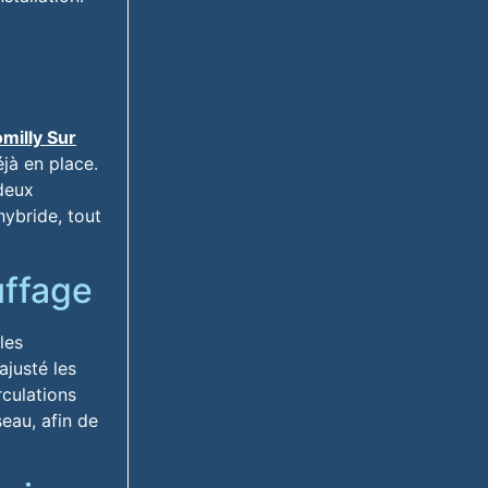
milly Sur
jà en place.
deux
hybride, tout
uffage
les
ajusté les
rculations
eau, afin de