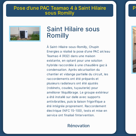
Pose d’une PAC Teamao 4 à Saint Hilaire
P
sous Romilly
Saint Hilaire sous
Romilly
À Saint-Hilaire-sous-Romilly, Chupin
Energies a réalisé la pose d’une PAC air/eau
Teamao 4 (R32) dans une maison
existante, en optant pour une solution
hybride raccordée à une chaudière gaz à
condensation. Après sécurisation du
chantier et vidange partielle du circuit, les
raccordements ont été préparés et
plusieurs radiateurs ont été ajustés
(robinets, coudes, tuyauterie) pour
améliorer l’équilibrage. Le groupe extérieur
a été installé sur dalle avec supports
antivibratiles, puis la liaison frigorifique a
été intégrée proprement. Raccordement
électrique (NFC 15-100), tests et mise en
service ont finalisé l’intervention.
Rénovation