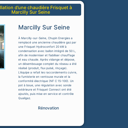
llation d’une chaudière Frisquet à
Marcilly Sur Seine
Marcilly Sur Seine
À Marcilly-sur-Seine, Chupin Energies a
remplacé une ancienne chaudière gaz par
une Frisquet Hydroconfort 20 kW à
condensation avec ballon intégré de 50 L,
afin de moderniser et fiabiliser chauffage
et eau chaude. Après vidange et dépose,
un désembouage complet du réseau a été
réalisé (produit, flux pulsé, rinçage).
L’équipe a refait les raccordements cuivre,
la fumisterie en ventouse murale et la
conformité électrique (NF C 15-100). Un
pot à boue, une régulation avec sonde
extérieure et Frisquet Connect ont été
ajoutés, puis mise en service et contrôle
Qualigaz.
Rénovation