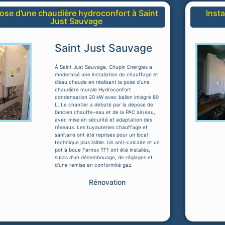
ose d’une chaudière hydroconfort à Saint
Insta
Just Sauvage
Saint Just Sauvage
À Saint Just Sauvage, Chupin Energies a
modernisé une installation de chauffage et
d’eau chaude en réalisant la pose d’une
chaudière murale Hydroconfort
condensation 20 kW avec ballon intégré 80
L. Le chantier a débuté par la dépose de
l’ancien chauffe-eau et de la PAC air/eau,
avec mise en sécurité et adaptation des
réseaux. Les tuyauteries chauffage et
sanitaire ont été reprises pour un local
technique plus lisible. Un anti-calcaire et un
pot à boue Fernox TF1 ont été installés,
suivis d’un désembouage, de réglages et
d’une remise en conformité gaz.
Rénovation