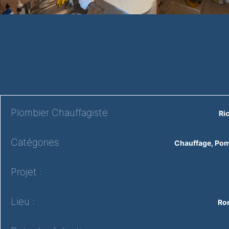
Plombier Chauffagiste
Ri
Catégories
Chauffage
,
Pom
Projet :
Lieu :
Rom