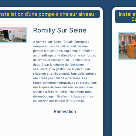
Installation d’une pompe à chaleur air/eau
Install
E
Romilly Sur Seine
À Romilly-sur-Seine, Chupin Energies a
remplacé une chaudière fioul par une
pompe à chaleur air/eau Frisquet dédiée
au chauffage, afin d’améliorer le confort et
de simplifier l’exploitation. Le chantier a
débuté par la dépose de l’ancienne
chaudière et la gestion de la cuve fioul
(vidange et enlèvement). Une dalle béton a
été créée pour l’unité extérieure. Les
raccordements hydrauliques et protections
électriques dédiées ont été réalisés, avec
sonde extérieure. Enfin, traitement d’eau,
désembouage, filtration, réglages et mise
en service ont finalisé l’intervention.
Rénovation