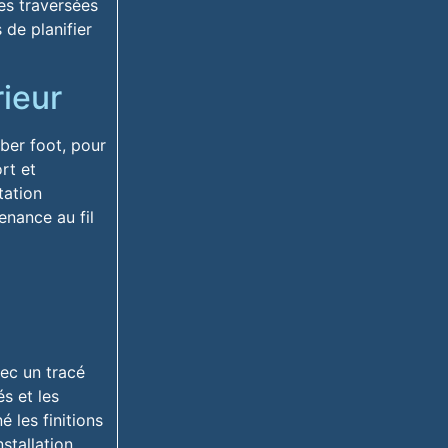
les traversées
 de planifier
ieur
ber foot, pour
ort et
tation
enance au fil
vec un tracé
és et les
é les finitions
stallation.