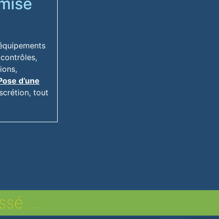
 mise
 équipements
contrôles,
ions,
Pose d’une
scrétion, tout
sé ...